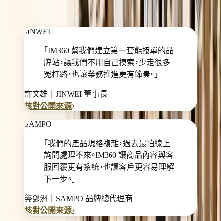
的合作成果，保留原始語意、來源與適用情境；結果受產品、價
格、通路、廣告、合作範圍與執行條件影響，不代表保證可重現。
JINWEI
「IM360 幫我們建立第一套能接單的品
牌站，讓我們不用自己摸索，少走很多
冤枉路，也讓業務推進更有節奏。」
許文雄｜JINWEI 董事長
核對公開來源
SAMPO
「我們的產品規格複雜，過去最怕線上
詢問處理不來。IM360 讓商品內容與客
服回覆更有系統，也讓客戶更容易理解
下一步。」
龔鄧洲｜SAMPO 品牌總代理商
核對公開來源